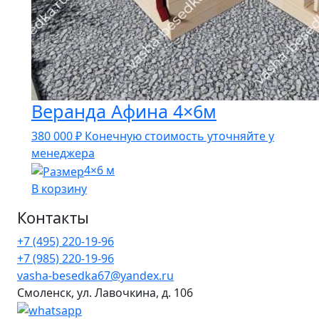
Веранда Афина 4×6м
380 000
₽
Конечную стоимость уточняйте у
менеджера
4×6 м
В корзину
Контакты
+7 (495) 220-19-96
+7 (985) 220-19-96
vasha-besedka67@yandex.ru
Смоленск, ул. Лавочкина, д. 106