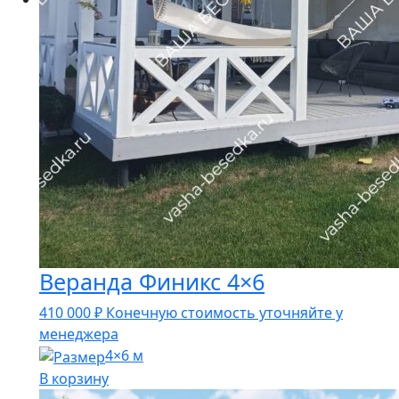
Веранда Финикс 4×6
410 000
₽
Конечную стоимость уточняйте у
менеджера
4×6 м
В корзину