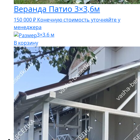
Веранда Патио 3×3,6м
150 000
₽
Конечную стоимость уточняйте у
менеджера
3×3.6 м
В корзину