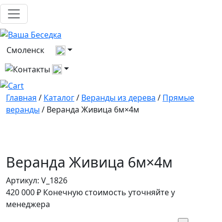
Выберите город
Смоленск
Все контакты
Главная
/
Каталог
/
Веранды из дерева
/
Прямые
веранды
/ Веранда Живица 6м×4м
Веранда Живица 6м×4м
Артикул:
V_1826
420 000
₽
Конечную стоимость уточняйте у
менеджера