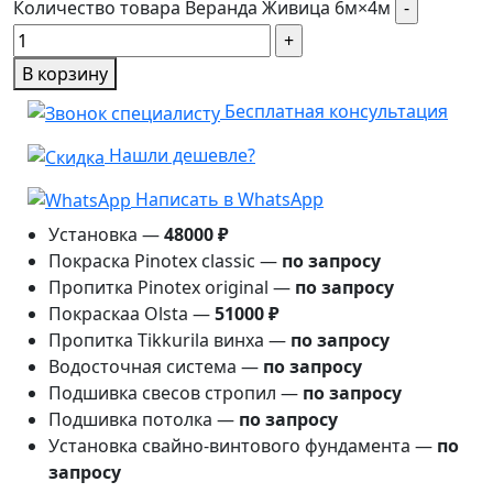
Количество товара Веранда Живица 6м×4м
В корзину
Бесплатная консультация
Нашли дешевле?
Написать в WhatsApp
Установка —
48000 ₽
Покраска Pinotex classic —
по запросу
Пропитка Pinotex original —
по запросу
Покраскаа Olsta —
51000 ₽
Пропитка Tikkurila винха —
по запросу
Водосточная система —
по запросу
Подшивка свесов стропил —
по запросу
Подшивка потолка —
по запросу
Установка свайно-винтового фундамента —
по
запросу