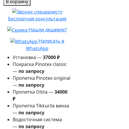
В корзину
3,5м×5м
Бесплатная консультация
Нашли дешевле?
Написать в
WhatsApp
Установка —
37000 ₽
Покраска Pinotex classic
—
по запросу
Пропитка Pinotex original
—
по запросу
Пропитка Olsta —
34000
₽
Пропитка Tikkurila винха
—
по запросу
Водосточная система
—
по запросу