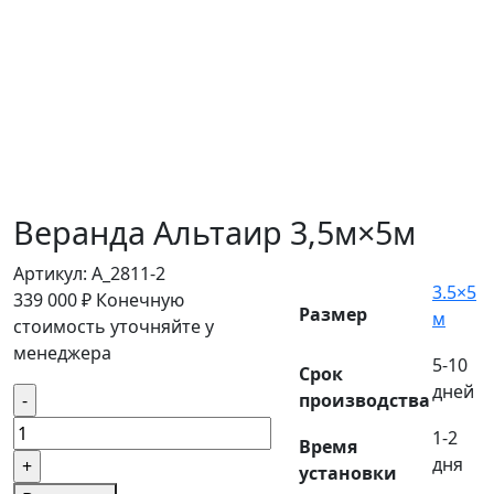
Веранда Альтаир 3,5м×5м
Артикул:
A_2811-2
3.5×5
339 000
₽
Конечную
Размер
м
стоимость уточняйте у
менеджера
5-10
Срок
дней
Количество
производства
товара
1-2
Время
Веранда
дня
установки
Альтаир