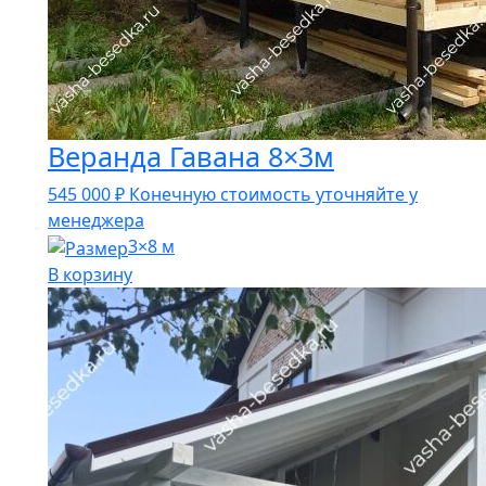
Веранда Гавана 8×3м
545 000
₽
Конечную стоимость уточняйте у
менеджера
3×8 м
В корзину