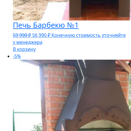
Печь Барбекю №1
Первоначальная
Текущая
59 990
₽
56 990
₽
Конечную стоимость уточняйте
цена
цена:
у менеджера
составляла
56
В корзину
59
990 ₽.
-5%
990 ₽.