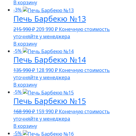
составляла
139
В корзину
151
990 ₽.
-3%
Печь Барбекю №13
990 ₽.
Первоначальная
Текущая
215 990
₽
209 990
₽
Конечную стоимость
цена
цена:
уточняйте у менеджера
составляла
209
В корзину
215
990 ₽.
-5%
Печь Барбекю №14
990 ₽.
Первоначальная
Текущая
135 990
₽
128 990
₽
Конечную стоимость
цена
цена:
уточняйте у менеджера
составляла
128
В корзину
135
990 ₽.
-5%
Печь Барбекю №15
990 ₽.
Первоначальная
Текущая
168 990
₽
159 990
₽
Конечную стоимость
цена
цена:
уточняйте у менеджера
составляла
159
В корзину
168
990 ₽.
-5%