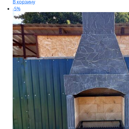
составляла
62
В корзину
65
990 ₽.
-5%
990 ₽.