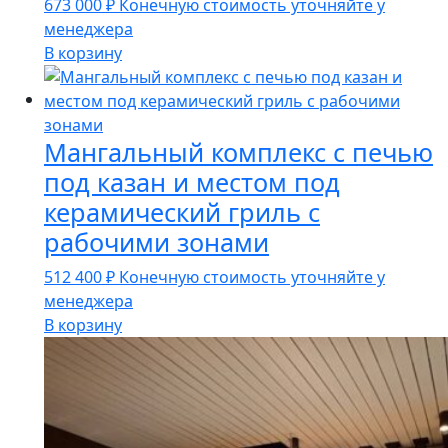
673 000
₽
Конечную стоимость уточняйте у
менеджера
В корзину
Мангальный комплекс с печью
под казан и местом под
керамический гриль с
рабочими зонами
512 400
₽
Конечную стоимость уточняйте у
менеджера
В корзину