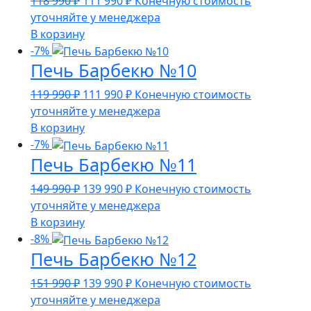
118 990
₽
111 990
₽
Конечную стоимость
цена
цена:
уточняйте у менеджера
составляла
111
В корзину
118
990 ₽.
-7%
Печь Барбекю №10
990 ₽.
Первоначальная
Текущая
119 990
₽
111 990
₽
Конечную стоимость
цена
цена:
уточняйте у менеджера
составляла
111
В корзину
119
990 ₽.
-7%
Печь Барбекю №11
990 ₽.
Первоначальная
Текущая
149 990
₽
139 990
₽
Конечную стоимость
цена
цена:
уточняйте у менеджера
составляла
139
В корзину
149
990 ₽.
-8%
Печь Барбекю №12
990 ₽.
Первоначальная
Текущая
151 990
₽
139 990
₽
Конечную стоимость
цена
цена:
уточняйте у менеджера