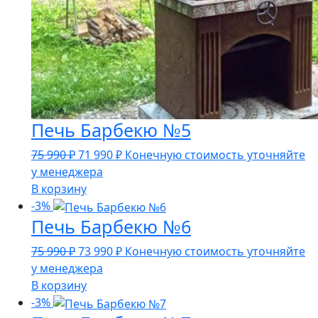
Печь Барбекю №5
Первоначальная
Текущая
75 990
₽
71 990
₽
Конечную стоимость уточняйте
цена
цена:
у менеджера
составляла
71
В корзину
75
990 ₽.
-3%
Печь Барбекю №6
990 ₽.
Первоначальная
Текущая
75 990
₽
73 990
₽
Конечную стоимость уточняйте
цена
цена:
у менеджера
составляла
73
В корзину
75
990 ₽.
-3%