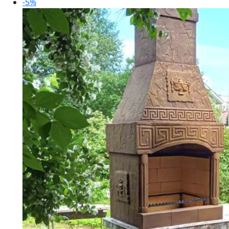
76
990 ₽.
-5%
770 ₽.