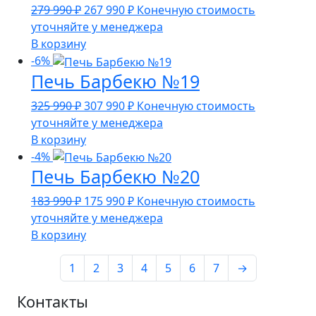
Первоначальная
Текущая
279 990
₽
267 990
₽
Конечную стоимость
цена
цена:
уточняйте у менеджера
составляла
267
В корзину
279
990 ₽.
-6%
Печь Барбекю №19
990 ₽.
Первоначальная
Текущая
325 990
₽
307 990
₽
Конечную стоимость
цена
цена:
уточняйте у менеджера
составляла
307
В корзину
325
990 ₽.
-4%
Печь Барбекю №20
990 ₽.
Первоначальная
Текущая
183 990
₽
175 990
₽
Конечную стоимость
цена
цена:
уточняйте у менеджера
составляла
175
В корзину
183
990 ₽.
1
990 ₽.
2
3
4
5
6
7
→
Контакты