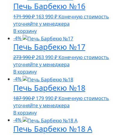
Печь Барбекю №16
990 ₽.
Первоначальная
Текущая
171 990
₽
163 990
₽
Конечную стоимость
цена
цена:
уточняйте у менеджера
составляла
163
В корзину
171
990 ₽.
-4%
Печь Барбекю №17
990 ₽.
Первоначальная
Текущая
273 990
₽
263 990
₽
Конечную стоимость
цена
цена:
уточняйте у менеджера
составляла
263
В корзину
273
990 ₽.
-4%
Печь Барбекю №18
990 ₽.
Первоначальная
Текущая
187 990
₽
179 990
₽
Конечную стоимость
цена
цена:
уточняйте у менеджера
составляла
179
В корзину
187
990 ₽.
-4%
Печь Барбекю №18 А
990 ₽.