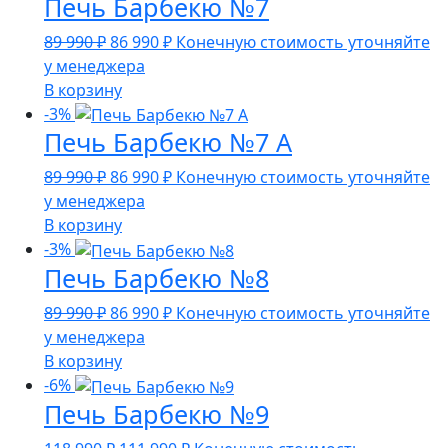
Печь Барбекю №7
990 ₽.
Первоначальная
Текущая
89 990
₽
86 990
₽
Конечную стоимость уточняйте
цена
цена:
у менеджера
составляла
86
В корзину
89
990 ₽.
-3%
Печь Барбекю №7 А
990 ₽.
Первоначальная
Текущая
89 990
₽
86 990
₽
Конечную стоимость уточняйте
цена
цена:
у менеджера
составляла
86
В корзину
89
990 ₽.
-3%
Печь Барбекю №8
990 ₽.
Первоначальная
Текущая
89 990
₽
86 990
₽
Конечную стоимость уточняйте
цена
цена:
у менеджера
составляла
86
В корзину
89
990 ₽.
-6%
Печь Барбекю №9
990 ₽.
Первоначальная
Текущая