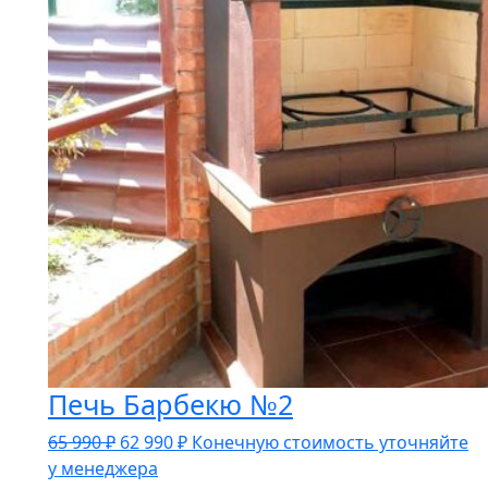
Печь Барбекю №2
Первоначальная
Текущая
65 990
₽
62 990
₽
Конечную стоимость уточняйте
цена
цена:
у менеджера