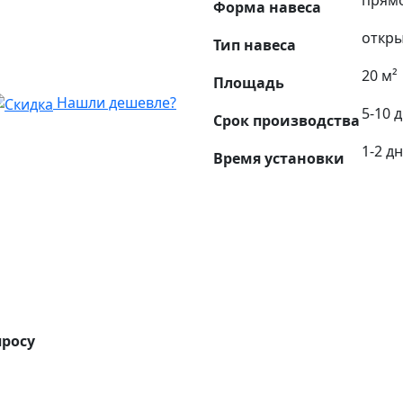
прям
Форма навеса
откр
Тип навеса
20 м²
Площадь
Нашли дешевле?
5-10 
Срок производства
1-2 д
Время установки
просу