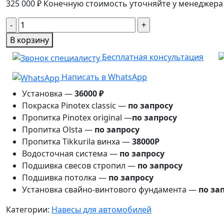
325 000
₽
Конечную стоимость уточняйте у менеджера
Количество
товара
В корзину
Навес
Бесплатная консультация
4×5
Сальчо
Написать в WhatsApp
Установка —
36000 ₽
Покраска Pinotex classic —
по запросу
Пропитка Pinotex original —
по запросу
Пропитка Olsta —
по запросу
Пропитка Tikkurila винха —
38000Р
Водосточная система —
по запросу
Подшивка свесов стропил —
по запросу
Подшивка потолка —
по запросу
Установка свайно-винтового фундамента —
по за
Категории:
Навесы для автомобилей