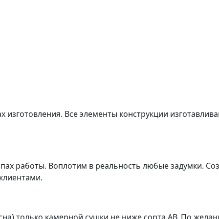
ах изготовления. Все элементы конструкции изготавлив
апах работы. Воплотим в реальность любые задумки. С
 клиентами.
сна) только камерной сушки не ниже сорта АВ. По жела