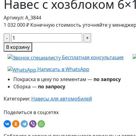
Навес с хозблоком 6×
Артикул:
A_3844
1 032 000
₽
Конечную стоимость уточняйте у менедже
Количество
товара
В корзину
Навес
Бесплатная консультация
с
хозблоком
Написать в WhatsApp
6×10
Покраска в цеху по элементам —
по запросу
Волна
Сборка —
по запросу
Категории:
Навесы для автомобилей
Поделиться в соцсетях