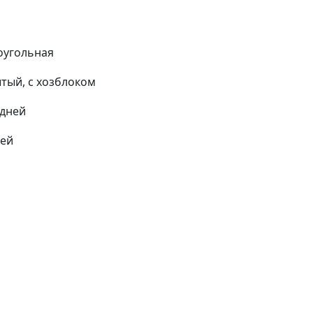
оугольная
тый, с хозблоком
 дней
ней