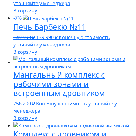
цена
цена:
уточняйте у менеджера
составляла
267
В корзину
279
990 ₽.
-7%
Печь Барбекю №11
990 ₽.
Первоначальная
Текущая
149 990
₽
139 990
₽
Конечную стоимость
цена
цена:
уточняйте у менеджера
составляла
139
В корзину
149
990 ₽.
990 ₽.
Мангальный комплекс с
рабочими зонами и
встроенным дровником
756 200
₽
Конечную стоимость уточняйте у
менеджера
В корзину
Комплекс с дровником и