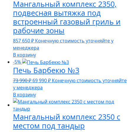
Мангальный комплекс 2350,
подвесная вытяжка под
встроенный газовый гриль и
рабочие зоны
857 650
₽
Конечную стоимость уточняйте у
менеджера
В корзину
-5%
Печь Барбекю №3
Первоначальная
Текущая
73 990
₽
69 990
₽
Конечную стоимость уточняйте
цена
цена:
у менеджера
составляла
69
В корзину
73
990 ₽.
990 ₽.
Мангальный комплекс 2350 с
местом под тандыр