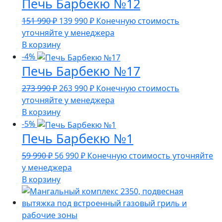
Печь Барбекю №12
990 ₽.
Первоначальная
Текущая
151 990
₽
139 990
₽
Конечную стоимость
цена
цена:
уточняйте у менеджера
составляла
139
В корзину
151
990 ₽.
-4%
Печь Барбекю №17
990 ₽.
Первоначальная
Текущая
273 990
₽
263 990
₽
Конечную стоимость
цена
цена:
уточняйте у менеджера
составляла
263
В корзину
273
990 ₽.
-5%
Печь Барбекю №1
990 ₽.
Первоначальная
Текущая
59 990
₽
56 990
₽
Конечную стоимость уточняйте
цена
цена:
у менеджера
составляла
56
В корзину
59
990 ₽.
990 ₽.