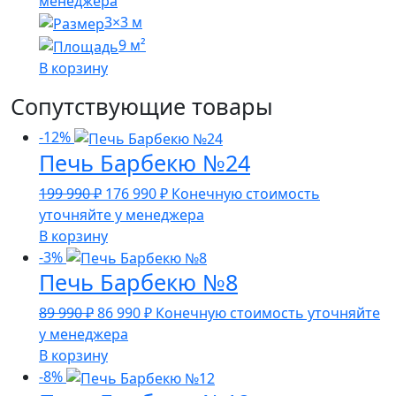
менеджера
3×3 м
9 м²
В корзину
Сопутствующие товары
-12%
Печь Барбекю №24
Первоначальная
Текущая
199 990
₽
176 990
₽
Конечную стоимость
цена
цена:
уточняйте у менеджера
составляла
176
В корзину
199
990 ₽.
-3%
Печь Барбекю №8
990 ₽.
Первоначальная
Текущая
89 990
₽
86 990
₽
Конечную стоимость уточняйте
цена
цена:
у менеджера
составляла
86
В корзину
89
990 ₽.
-8%