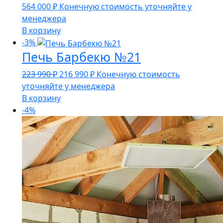
564 000
₽
Конечную стоимость уточняйте у
менеджера
В корзину
-3%
Печь Барбекю №21
Первоначальная
Текущая
223 990
₽
216 990
₽
Конечную стоимость
цена
цена:
уточняйте у менеджера
составляла
216
В корзину
223
990 ₽.
-4%
990 ₽.