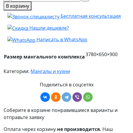
товара
В корзину
Комплекс
Бесплатная консультация
с
коптильней
Нашли дешевле?
и
стеллажами
Написать в WhatsApp
3780×650×900
Размер мангального комплекса
Категории:
Мангалы и кухни
Поделиться в соцсетях
Соберите в корзине понравившиеся варианты и
отправьте заявку
Оплата через корзину
не производится.
Наш