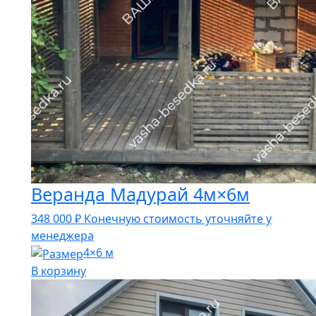
Веранда Мадурай 4м×6м
348 000
₽
Конечную стоимость уточняйте у
менеджера
4×6 м
В корзину