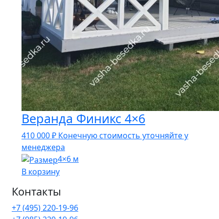
Веранда Финикс 4×6
410 000
₽
Конечную стоимость уточняйте у
менеджера
4×6 м
В корзину
Контакты
+7 (495) 220-19-96