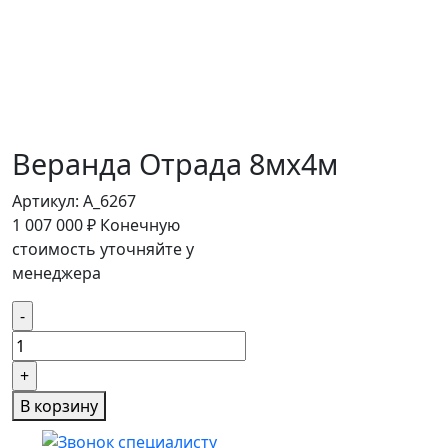
Веранда Отрада 8мх4м
Артикул:
A_6267
1 007 000
₽
Конечную
стоимость уточняйте у
менеджера
Количество
товара
Веранда
Отрада
В корзину
8мх4м