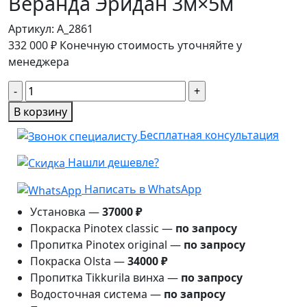
Веранда Эридан 3м×5м
Артикул:
A_2861
332 000
₽
Конечную стоимость уточняйте у
менеджера
Количество
товара
В корзину
Веранда
Бесплатная консультация
Эридан
3м×5м
Нашли дешевле?
Написать в WhatsApp
Установка —
37000 ₽
Покраска Pinotex classic —
по запросу
Пропитка Pinotex original —
по запросу
Покраска Olsta —
34000 ₽
Пропитка Tikkurila винха —
по запросу
Водосточная система —
по запросу