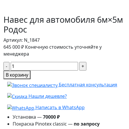
Навес для автомобиля 6м×5м
Родос
Артикул:
N_1847
645 000
₽
Конечную стоимость уточняйте у
менеджера
Количество
товара
В корзину
Навес
Бесплатная консультация
для
автомобиля
Нашли дешевле?
6м×5м
Родос
Написать в WhatsApp
Установка —
70000 ₽
Покраска Pinotex classic —
по запросу