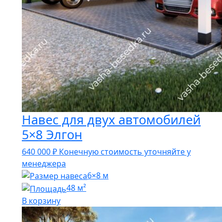
Навес для двух автомобилей
5×8 Элгон
640 000
₽
Конечную стоимость уточняйте у
менеджера
6×8 м
48 м²
В корзину